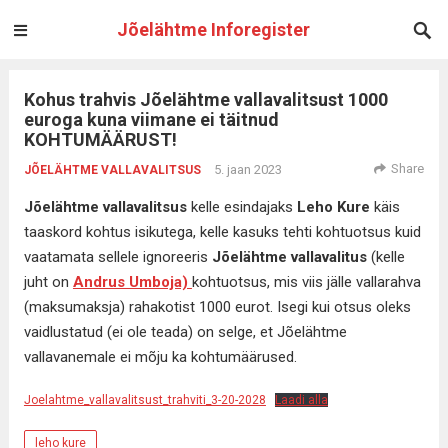
Jõelähtme Inforegister
Kohus trahvis Jõelähtme vallavalitsust 1000
euroga kuna viimane ei täitnud
KOHTUMÄÄRUST!
Share
5. jaan 2023
JÕELÄHTME VALLAVALITSUS
Jõelähtme vallavalitsus
kelle esindajaks
Leho Kure
käis
taaskord kohtus isikutega, kelle kasuks tehti kohtuotsus kuid
vaatamata sellele ignoreeris
Jõelähtme vallavalitus
(kelle
juht on
Andrus Umboja)
kohtuotsus, mis viis jälle vallarahva
(maksumaksja) rahakotist 1000 eurot. Isegi kui otsus oleks
vaidlustatud (ei ole teada) on selge, et Jõelähtme
vallavanemale ei mõju ka kohtumäärused.
Joelahtme_vallavalitsust_trahviti_3-20-2028
Laadi alla
leho kure