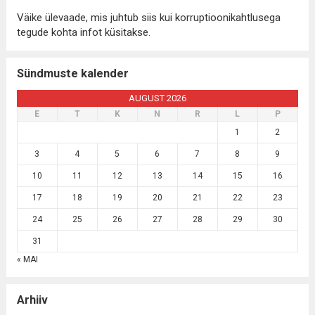
Väike ülevaade, mis juhtub siis kui korruptioonikahtlusega
tegude kohta infot küsitakse.
Sündmuste kalender
AUGUST 2026
E
T
K
N
R
L
P
1
2
3
4
5
6
7
8
9
10
11
12
13
14
15
16
17
18
19
20
21
22
23
24
25
26
27
28
29
30
31
« MAI
Arhiiv