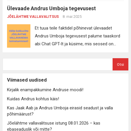
Eesti Reformierakonna nimel taotluse, kus
ettevõttele Serfdom OÜ. PPA tuvastas antud...
Ülevaade Andrus Umboja tegevusest
kinnitasite Jõelähtme vallavalitsuse liikme ja
Read more
abivallavanemana, et taotlusele on lisatud
8. mai 2025
JÕELÄHTME VALLAVALITSUS
reklaamkonstruktsiooni projekt ja taotlus
Et tuua teile faktidel põhinevat ülevaadet
vastab nõuetele. Sellest tulenevalt kinnitate, et
Andrus Umboja tegevusest palume taaskord
pilt reklaamist kvalifitseerub projektina.
abi Chat GPT-lt ja küsime, mis seosed on
23.05.2024 (teisipäev) kell 8:15 algas
Andrus Umbojal korruptsiooniga? Chat GPT
Jõelähtme vallavalitsuse koosolek, kus
vastab nii: Andrus Umboja, kes on
osalesid kõik vallavalitsuse liikmed ja
Otsi
Reformierakonna liige ja Jõelähtme
päevakorra punkt 5 järgi otsustakse anda...
vallavanem, on olnud seotud mitmete
Read more
Viimased uudised
juhtumitega, mis on tekitanud küsimusi tema
Kirjalik enampakkumine Andruse moodi!
tegevuse läbipaistvuse ja aususe üle. Kuigi
Kuidas Andrus kohtus käis!
teda ei ole ametlikult süüdistatud
korruptsioonis, on mitmed juhtumid...
Read
Kas Jaak Aab ja Andrus Umboja eirasid seadust ja valla
põhimäärust?
more
Jõelähtme vallavalitsuse istung 08.01.2026 – kas
ebaseaduslik või mitte?