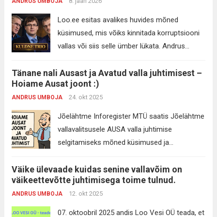
8. jaan 2026
ANDRUS UMBOJA
esindajaks. Et siis ise otsustan kuhu tahan
minna
Mis ei ole õige. Allpool koosoleku
Loo.ee esitas avalikes huvides mõned
protokoll: Korraldus, mis koosoleku tulemusel
küsimused, mis võiks kinnitada korruptsiooni
välja anti: Küsimused ja selgitused Jõelähtme
vallas või siis selle ümber lükata. Andrus
vallavolikogu esimees...
Read more
Umboja ja kõrgeima juhtorgani esindaja Jaak
Tänane nali Ausast ja Avatud valla juhtimisest –
Aabi juhtimisel vastas vallasekretär taaskord,
Hoiame Ausat joont :)
et ta ei tea, kellega räägib ehk siis proovib
24. okt 2025
ANDRUS UMBOJA
teemadest kõrvale hiilida. Olgu öeldud, et
küsimused olid sedavõrd lihtsad, et saaks
Jõelähtme Inforegister MTÜ saatis Jõelähtme
vastata kiiremini kui see allpool toodud
vallavalitsusele AUSA valla juhtimise
vastuskiri aega võttis. Dokument lisatud:...
selgitamiseks mõned küsimused ja
Read more
dokumendinõuded. Andrus Umboja
Väike ülevaade kuidas senine vallavõim on
(vallavanem) allkirjastas täna s.o 24.10.2025
väikeettevõtte juhtimisega toime tulnud.
kell 13:45 kirja, mille adressaadiks oli
12. okt 2025
ANDRUS UMBOJA
Jõelähtme Inforegister MTÜ ja kontaktiks
juhatuse liige Mart Kaseväli. Jõelähtme
07. oktoobril 2025 andis Loo Vesi OÜ teada, et