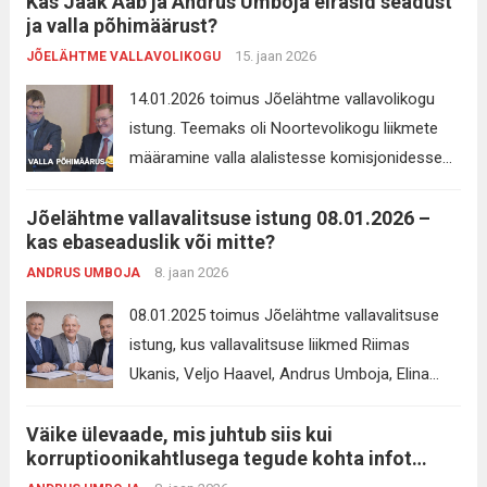
Kas Jaak Aab ja Andrus Umboja eirasid seadust
saa ja veelgi vähem saab paluda kellelgi
peab kirjutama: “Enampakkumine Killu tee 1,
ja valla põhimäärust?
vabandada ja ümber lükata neid väiteid.
Killu tee 3, Kruusa tee 2, Kruusa...
Read more
15. jaan 2026
JÕELÄHTME VALLAVOLIKOGU
Andrus Umboja Harju Maakohtu otsust edasi
ei kaevanud, mis tähendab et mehele vist
14.01.2026 toimus Jõelähtme vallavolikogu
jõudis ka endale 2 aastaga kohale, et selles
istung. Teemaks oli Noortevolikogu liikmete
midagi vale ei ole. 2 kohtuistungit;...
Read more
määramine valla alalistesse komisjonidesse
andes neile ka hääleõiguse. Ligi pooled
Jõelähtme vallavalitsuse istung 08.01.2026 –
Jõelähtme vallarahva esindajad volikogus 9
kas ebaseaduslik või mitte?
liiget 19-st, selgitasid väga veenvalt ja selgelt,
8. jaan 2026
ANDRUS UMBOJA
et nad sooviksid näha noori vallavolikogu
alalistes komisjonides kuid see ei ole hetkel
08.01.2025 toimus Jõelähtme vallavalitsuse
kehtiva seaduse ja Jõelähtme vallavalitsuse
istung, kus vallavalitsuse liikmed Riimas
põhimääruse kohaselt lubatud. Palusid, et
Ukanis, Veljo Haavel, Andrus Umboja, Elina
vallavanem teeks ettepaneku põhimääruse
Piirimäe ja Tiia Nool määrasid ilma
kiireks muutmiseks...
Read more
Väike ülevaade, mis juhtub siis kui
taandamise ja hea tava järgimiseta ennast
korruptioonikahtlusega tegude kohta infot
erinevatesse valla allasutustesse liikmeteks ja
küsitakse.