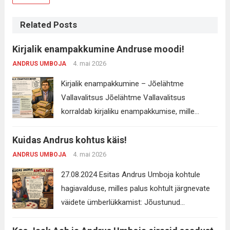
Related Posts
Kirjalik enampakkumine Andruse moodi!
4. mai 2026
ANDRUS UMBOJA
Kirjalik enampakkumine – Jõelähtme
Vallavalitsus Jõelähtme Vallavalitsus
korraldab kirjaliku enampakkumise, mille
käigus müüakse vallale kuuluvad kinnistud
Kuidas Andrus kohtus käis!
Maardu külas (Harju maakonnas). Müüdavad
kinnistud Enampakkumisel on järgmised
4. mai 2026
ANDRUS UMBOJA
kinnisasjad: Olulised kuupäevad Alghind ja
27.08.2024 Esitas Andrus Umboja kohtule
tagatisraha Tagatisraha tuleb tasuda enne
hagiavalduse, milles palus kohtult järgnevate
pakkumise esitamise tähtaega ühele
väidete ümberlükkamist: Jõustunud
vallavalitsuse pangakontodest. Kuidas
kohtuotsus ütleb, et selliseid lauseid keelata ei
pakkumist esitada Pakkumine tuleb: Ümbrikule