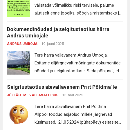
Inforegister MTÜ-le saadetud e-kiri ei
välistada võimalikku riski tervisele, palume
sisaldanud vastuseid ega dokumente (mida
ajutiselt enne joogiks, söögivalmistamiseks ja
ilmselt siis ei ole või tuleb veel tagantjärgi
hambapesuks kasutamist kraanivett eelnevalt
teha) vaid järgmist infot: Jõelähtme...
Read
Dokumendinõuded ja selgitustaotlus härra
keeta! Loo Vesi OÜ-s töötab 15 inimest,
more
Andrus Umbojale
kahjum on väga suur ja lisaks maksuvõlg, kus
19. juuni 2025
ANDRUS UMBOJA
isegi maksegraafik ei aita ja sellest ei suudeta
ka kinni pidada. AGA “tippjuhte” on Loo Vesi
Tere härra vallavanem Andrus Umboja.
OÜ-l lisaks vallavanemale veel 7 inimest,...
Esitame alljärgnevalt mõningate dokumentide
Read more
nõuded ja selgitustaotluse. Seda põhjusel, et
Teie juhitav hanke/enampakkumiste tiim on
Selgitustaotlus abivallavanem Priit Põldma`le
sama, mis varasemalt on ajakirjandusest läbi
käinud. Teet Sibritsa puhul lausa varasemalt
15. mai 2025
JÕELÄHTME VALLAVALITSUS
tekitatud kahju vallarahva rahakotti 38tuh EUR,
Tere härra abivallavanem Priit Põldma
mille raames liikus vallale kuuluv
Allpool toodud asjaolud millele järgnevad
merelähedane elamumaa (Suiga kinnistu) ca
küsimused. 21.05.2024 (pühapäev) esitasite
6ha volikogu liikme Veljo Haavel endisele